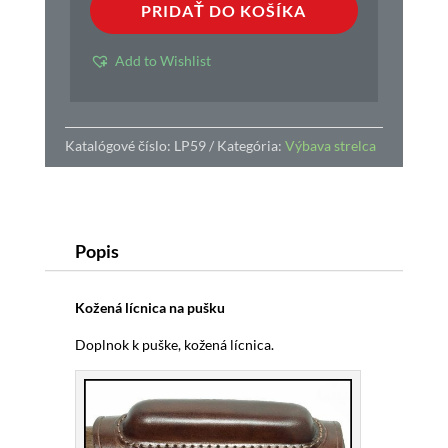
PRIDAŤ DO KOŠÍKA
pušku
Add to Wishlist
Katalógové číslo:
LP59
Kategória:
Výbava strelca
Popis
Kožená lícnica na pušku
Doplnok k puške, kožená lícnica.