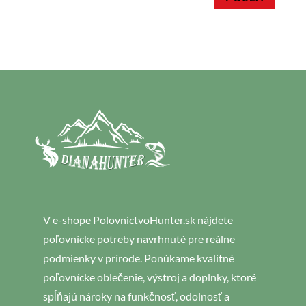
V e-shope PolovnictvoHunter.sk nájdete
poľovnícke potreby navrhnuté pre reálne
podmienky v prírode. Ponúkame kvalitné
poľovnícke oblečenie, výstroj a doplnky, ktoré
spĺňajú nároky na funkčnosť, odolnosť a