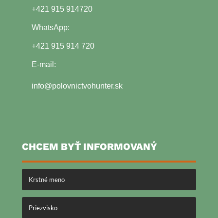
+421 915 914720
WhatsApp:
+421 915 914 720
E-mail:
info@polovnictvohunter.sk
CHCEM BYŤ INFORMOVANÝ