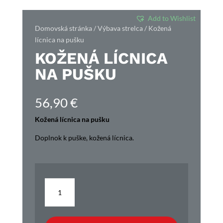
Add to Wishlist
Domovská stránka
/
Výbava strelca
/ Kožená
lícnica na pušku
KOŽENÁ LÍCNICA
NA PUŠKU
56,90
€
Kožená lícnica na pušku
Doplnok k puške, kožená lícnica.
množstvo
Kožená
lícnica
na