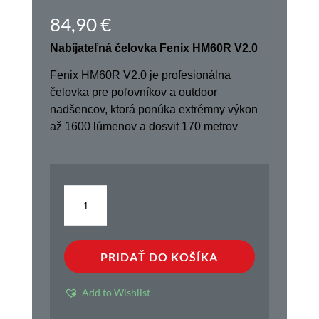
84,90
€
Nabíjateľná čelovka Fenix HM60R V2.0
Fenix HM60R V2.0 je profesionálna
čelovka pre poľovníkov a outdoor
nadšencov, ktorá ponúka extrémny výkon
až 1600 lúmenov a dosvit 170 metrov
množstvo
Nabíjateľná
čelovka
Fenix
PRIDAŤ DO KOŠÍKA
HM60R
V2.0
Add to Wishlist