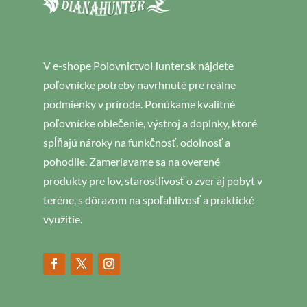
V e-shope PolovnictvoHunter.sk nájdete
poľovnícke potreby navrhnuté pre reálne
podmienky v prírode. Ponúkame kvalitné
poľovnícke oblečenie, výstroj a doplnky, ktoré
spĺňajú nároky na funkčnosť, odolnosť a
pohodlie. Zameriavame sa na overené
produkty pre lov, starostlivosť o zver aj pobyt v
teréne, s dôrazom na spoľahlivosť a praktické
využitie.