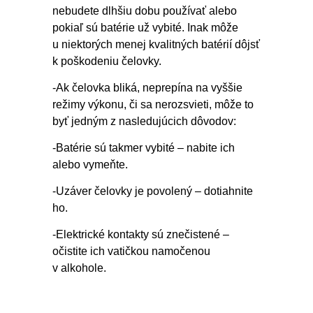
nebudete dlhšiu dobu používať alebo
pokiaľ sú batérie už vybité. Inak môže
u niektorých menej kvalitných batérií dôjsť
k poškodeniu čelovky.
-Ak čelovka bliká, neprepína na vyššie
režimy výkonu, či sa nerozsvieti, môže to
byť jedným z nasledujúcich dôvodov:
-Batérie sú takmer vybité – nabite ich
alebo vymeňte.
-Uzáver čelovky je povolený – dotiahnite
ho.
-Elektrické kontakty sú znečistené –
očistite ich vatičkou namočenou
v alkohole.