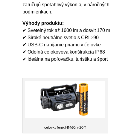
zaručujú spoľahlivý výkon aj v náročných
podmienkach.
Výhody produktu:
✔ Svetelný tok až 1600 lm a dosvit 170 m
✔ Široké neutrálne svetlo s CRI >90
✔ USB-C nabíjanie priamo v čelovke
✔ Odolná celokovová konštrukcia IP68
✔ Ideálna na poľovačku, turistiku a šport
celovka fenix HM60rv 20 T