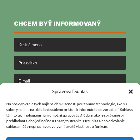
CHCEM BYŤ INFORMOVANÝ
Spravovať Súhlas
ODOSLAŤ
Na poskytovanie tých najlepších skúseností používame technológie, ako sú
súbory cookie na ukladanie a/alebo prístup k informáciám o zariadení. Súhlas s
týmito technológiami nám umožní spracovávať údaje, ako je správanie pri
prehliadaní alebo jedinečné ID na tejto stránke. Nesúhlas alebo odvolanie
Otváracie hodiny:
súhlasu môže nepriaznivo ovplyvniť určité vlastnosti a funkcie.