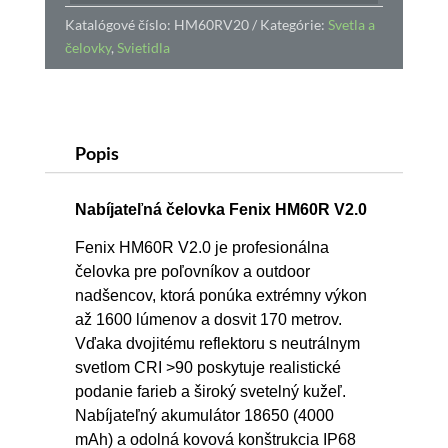
Katalógové číslo:
HM60RV20
Kategórie:
Svetla a
čelovky
,
Svietidla
Popis
Nabíjateľná čelovka Fenix HM60R V2.0
Fenix HM60R V2.0 je profesionálna
čelovka pre poľovníkov a outdoor
nadšencov, ktorá ponúka extrémny výkon
až 1600 lúmenov a dosvit 170 metrov.
Vďaka dvojitému reflektoru s neutrálnym
svetlom CRI >90 poskytuje realistické
podanie farieb a široký svetelný kužeľ.
Nabíjateľný akumulátor 18650 (4000
mAh) a odolná kovová konštrukcia IP68