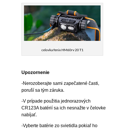
celovka fenix HM60rv 20 T1
Upozornenie
-Nerozoberajte sami zapečatené časti,
poruší sa tým záruka.
-V prípade použitia jednorazových
CR123A batérií sa ich nesnažte v čelovke
nabíjať.
-Vyberte batérie zo svietidla pokiaľ ho