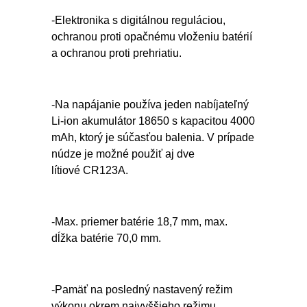
-Elektronika s digitálnou reguláciou,
ochranou proti opačnému vloženiu batérií
a ochranou proti prehriatiu.
-Na napájanie používa jeden nabíjateľný
Li-ion akumulátor 18650 s kapacitou 4000
mAh, ktorý je súčasťou balenia. V prípade
núdze je možné použiť aj dve
lítiové CR123A.
-Max. priemer batérie 18,7 mm, max.
dĺžka batérie 70,0 mm.
-Pamäť na posledný nastavený režim
výkonu okrem najvyššieho režimu