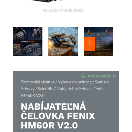
Add to Wishlist
Domovská stránka
/
Výbava do prírody
/
Svetla a
čelovky
/
Svietidla
/ Nabíjateľná čelovka Fenix
HM60R V2.0
NABÍJATEĽNÁ
ČELOVKA FENIX
HM60R V2.0