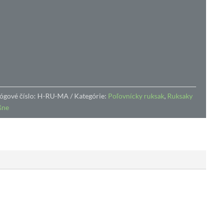
ógové číslo:
H-RU-MA
Kategórie:
Poľovnícky ruksak
,
Ruksaky
šne