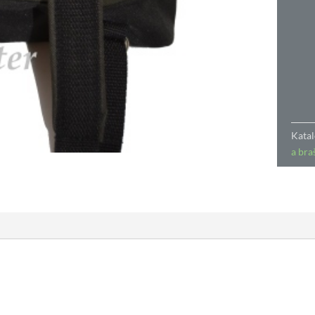
Katal
a bra