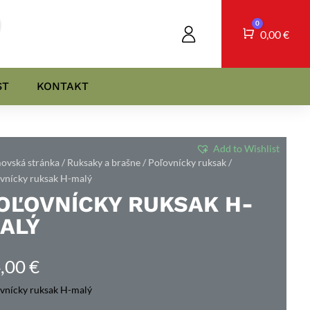
0
Košík
0,00
€
ST
KONTAKT
Add to Wishlist
vská stránka
/
Ruksaky a brašne
/
Poľovnícky ruksak
/
vnícky ruksak H-malý
OĽOVNÍCKY RUKSAK H-
ALÝ
,00
€
vnícky ruksak H-malý