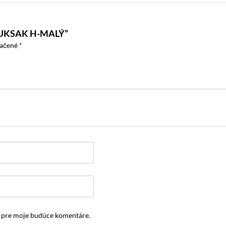
UKSAK H-MALÝ”
načené
*
i pre moje budúce komentáre.