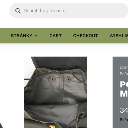
Products
search
STRÁNKY
CART
CHECKOUT
WISHLI
Domo
Poľo
P
M
34
Poľo