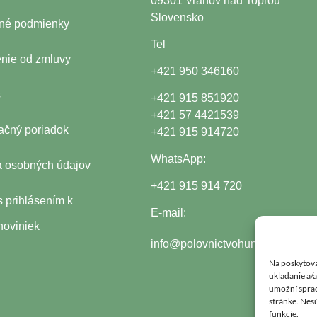
09301 Vranov nad Topľou
Slovensko
né podmienky
Tel
nie od zmluvy
+421 950 346160
s
+421 915 851920
+421 57 4421539
čný poriadok
+421 915 914720
WhatsApp:
 osobných údajov
+421 915 914 720
s prihlásením k
E-mail:
noviniek
info@polovnictvohunter.sk
Na poskytova
ukladanie a/
umožní spraco
stránke. Nesú
funkcie.