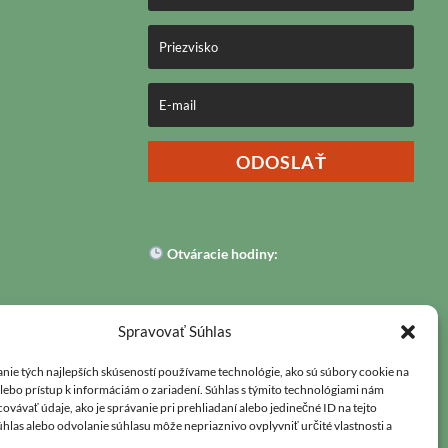
ODOSLAŤ
Otváracie hodiny:
Pondelok – Piatok:
09:00 – 17:00
Spravovať Súhlas
Sobota:
09:00 – 17:00
Nedeľa: Zatvorené
nie tých najlepších skúseností používame technológie, ako sú súbory cookie na
alebo prístup k informáciám o zariadení. Súhlas s týmito technológiami nám
vávať údaje, ako je správanie pri prehliadaní alebo jedinečné ID na tejto
hlas alebo odvolanie súhlasu môže nepriaznivo ovplyvniť určité vlastnosti a