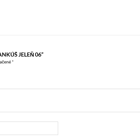
NKÚŠ JELEŇ 06”
načené
*