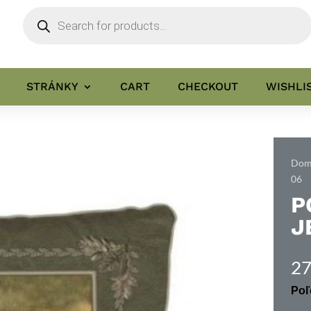
Products
search
STRÁNKY
CART
CHECKOUT
WISHLI
Domo
06
P
J
27
Poľ