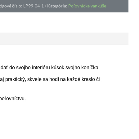
ógové číslo:
LP99-04-1
Kategória:
Poľovnícke vankúše
dať do svojho interiéru kúsok svojho koníčka.
j praktický, skvele sa hodí na každé kreslo či
poľovníctvu.