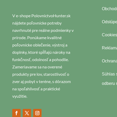
Obchod
V e-shope PolovnictvoHunter.sk
Odstúpe
nájdete poľovnícke potreby
navrhnuté pre reálne podmienky v
Cookie
prírode. Ponúkame kvalitné
poľovnícke oblečenie, výstroj a
Reklama
doplnky, ktoré spĺňajú nároky na
funkčnosť, odolnosť a pohodlie.
Ochrana
Zameriavame sa na overené
produkty pre lov, starostlivosť o
Súhlas 
zver aj pobyt v teréne, s dôrazom
odberu 
na spoľahlivosť a praktické
využitie.