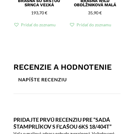
BRAŠŇA SO SRSŤOU
BRAŠŇA WILD
SRNCA VEĽKÁ
OBDĹŽNIKOVÁ MALÁ
193,70
€
35,90
€
Pridať do zoznamu
Pridať do zoznamu
RECENZIE A HODNOTENIE
NAPÍŠTE RECENZIU
PRIDAJTE PRVÚ RECENZIU PRE “SADÁ
ŠTAMPRLÍKOV S FĽAŠOU 6KS 18/404T”
Vaša e-mailová adresa nebude zverejnená.
Vyžadované