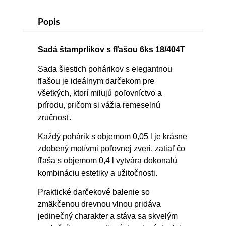
Popis
Sadá štamprlíkov s fľašou 6ks
18/404T
Sada šiestich pohárikov s elegantnou
fľašou je ideálnym darčekom pre
všetkých, ktorí milujú poľovníctvo a
prírodu, pričom si vážia remeselnú
zručnosť.
Každý pohárik s objemom 0,05 l je krásne
zdobený motívmi poľovnej zveri, zatiaľ čo
fľaša s objemom 0,4 l vytvára dokonalú
kombináciu estetiky a užitočnosti.
Praktické darčekové balenie so
zmäkčenou drevnou vlnou pridáva
jedinečný charakter a stáva sa skvelým