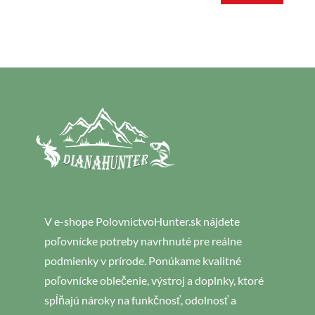
V e-shope PolovnictvoHunter.sk nájdete
poľovnícke potreby navrhnuté pre reálne
podmienky v prírode. Ponúkame kvalitné
poľovnícke oblečenie, výstroj a doplnky, ktoré
spĺňajú nároky na funkčnosť, odolnosť a