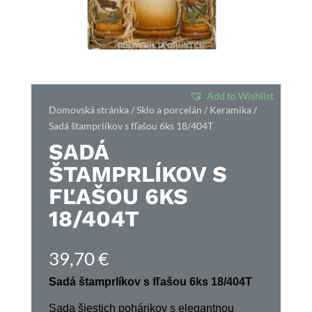
Add to Wishlist
Domovská stránka
/
Sklo a porcelán
/
Keramika
/
Sadá štamprlíkov s fľašou 6ks 18/404T
SADÁ
ŠTAMPRLÍKOV S
FĽAŠOU 6KS
18/404T
39,70
€
Sadá štamprlíkov s fľašou 6ks
18/404T
Sada šiestich pohárikov s elegantnou