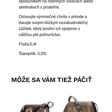
spoločníkom na rodinných oslavách alebo
stretnutiach s priateľmi.
Oslavujte výnimočné chvíle v prírode a
darujte svojim blízkym nezabudnuteľný
zážitok, ktorý posilní ich spojenie s
vášňou pre poľovníctvo.
Fľaša:0,4l
Štamprlík: 0,05l
MÔŽE SA VÁM TIEŽ PÁČIŤ