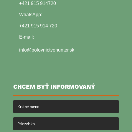
+421 915 914720
WhatsApp:
+421 915 914 720
E-mail:
info@polovnictvohunter.sk
CHCEM BYŤ INFORMOVANÝ